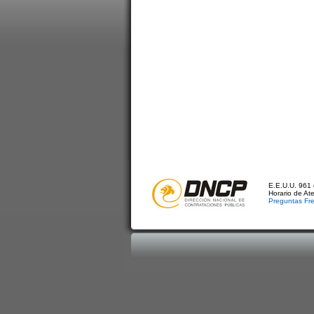
E.E.U.U. 961 
Horario de At
Preguntas Fr