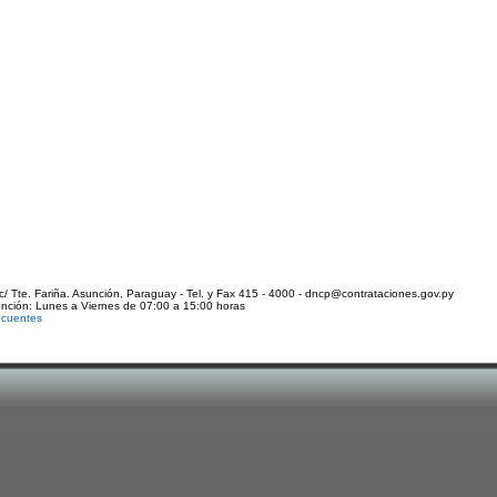
c/ Tte. Fariña. Asunción, Paraguay - Tel. y Fax 415 - 4000 - dncp@contrataciones.gov.py
ención: Lunes a Viernes de 07:00 a 15:00 horas
ecuentes