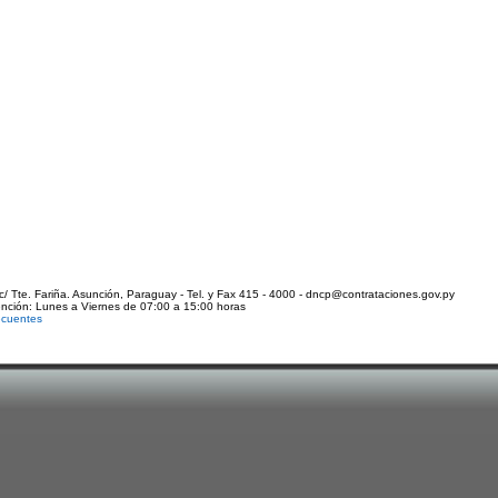
c/ Tte. Fariña. Asunción, Paraguay - Tel. y Fax 415 - 4000 - dncp@contrataciones.gov.py
ención: Lunes a Viernes de 07:00 a 15:00 horas
ecuentes