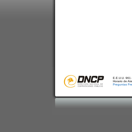
E.E.U.U. 961 
Horario de At
Preguntas Fr