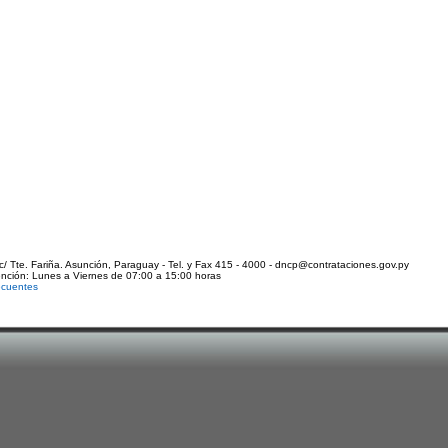
c/ Tte. Fariña. Asunción, Paraguay - Tel. y Fax 415 - 4000 - dncp@contrataciones.gov.py
ención: Lunes a Viernes de 07:00 a 15:00 horas
ecuentes