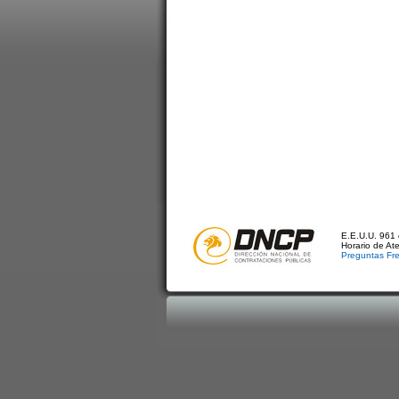
E.E.U.U. 961 
Horario de At
Preguntas Fr