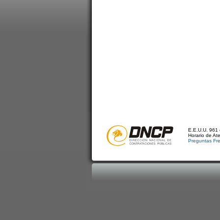
E.E.U.U. 961 
Horario de At
Preguntas Fr