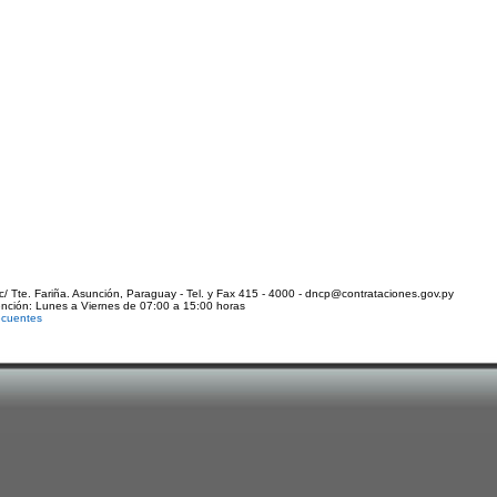
c/ Tte. Fariña. Asunción, Paraguay - Tel. y Fax 415 - 4000 - dncp@contrataciones.gov.py
ención: Lunes a Viernes de 07:00 a 15:00 horas
ecuentes