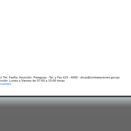
c/ Tte. Fariña. Asunción, Paraguay - Tel. y Fax 415 - 4000 - dncp@contrataciones.gov.py
ención: Lunes a Viernes de 07:00 a 15:00 horas
ecuentes