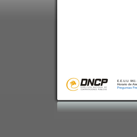
E.E.U.U. 961 
Horario de At
Preguntas Fr