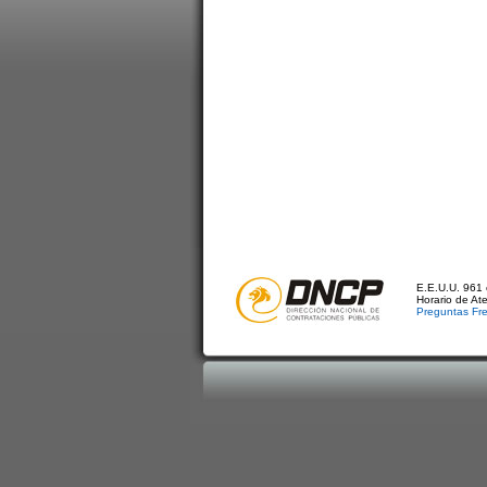
E.E.U.U. 961 
Horario de At
Preguntas Fr