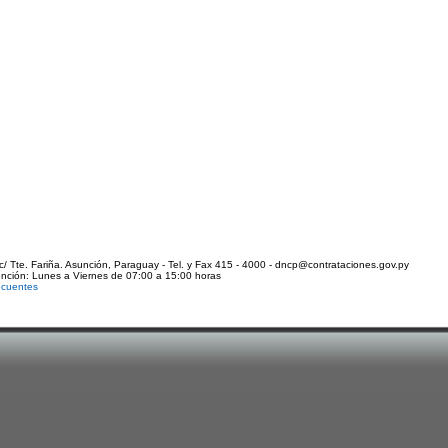
c/ Tte. Fariña. Asunción, Paraguay - Tel. y Fax 415 - 4000 - dncp@contrataciones.gov.py
ención: Lunes a Viernes de 07:00 a 15:00 horas
ecuentes