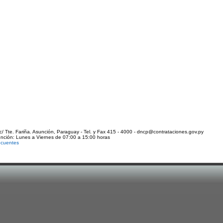
c/ Tte. Fariña. Asunción, Paraguay - Tel. y Fax 415 - 4000 - dncp@contrataciones.gov.py
ención: Lunes a Viernes de 07:00 a 15:00 horas
ecuentes