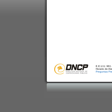
E.E.U.U. 961 
Horario de At
Preguntas Fr