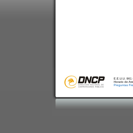
E.E.U.U. 961 
Horario de At
Preguntas Fr