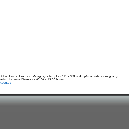
c/ Tte. Fariña. Asunción, Paraguay - Tel. y Fax 415 - 4000 - dncp@contrataciones.gov.py
ención: Lunes a Viernes de 07:00 a 15:00 horas
ecuentes