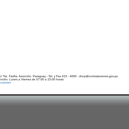
c/ Tte. Fariña. Asunción, Paraguay - Tel. y Fax 415 - 4000 - dncp@contrataciones.gov.py
ención: Lunes a Viernes de 07:00 a 15:00 horas
ecuentes