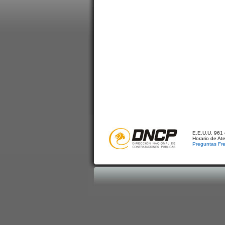
E.E.U.U. 961 
Horario de At
Preguntas Fr