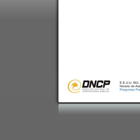
E.E.U.U. 961 
Horario de At
Preguntas Fr