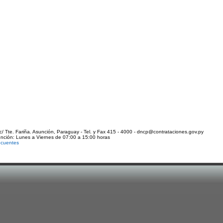
c/ Tte. Fariña. Asunción, Paraguay - Tel. y Fax 415 - 4000 - dncp@contrataciones.gov.py
ención: Lunes a Viernes de 07:00 a 15:00 horas
ecuentes