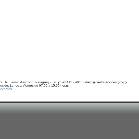
c/ Tte. Fariña. Asunción, Paraguay - Tel. y Fax 415 - 4000 - dncp@contrataciones.gov.py
ención: Lunes a Viernes de 07:00 a 15:00 horas
ecuentes