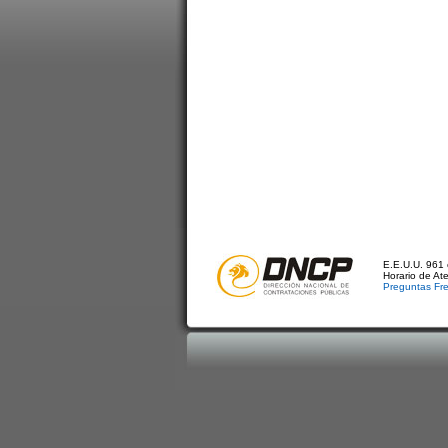
E.E.U.U. 961 
Horario de At
Preguntas Fr