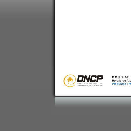
E.E.U.U. 961 
Horario de At
Preguntas Fr