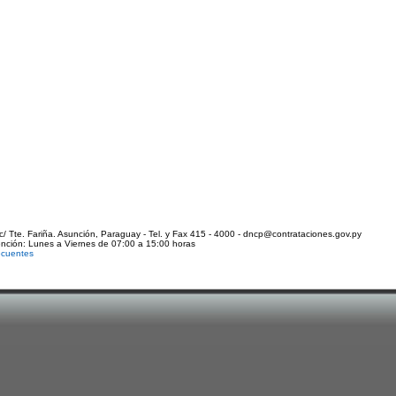
c/ Tte. Fariña. Asunción, Paraguay - Tel. y Fax 415 - 4000 - dncp@contrataciones.gov.py
ención: Lunes a Viernes de 07:00 a 15:00 horas
ecuentes