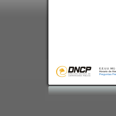
E.E.U.U. 961 
Horario de At
Preguntas Fr