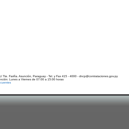
c/ Tte. Fariña. Asunción, Paraguay - Tel. y Fax 415 - 4000 - dncp@contrataciones.gov.py
ención: Lunes a Viernes de 07:00 a 15:00 horas
ecuentes