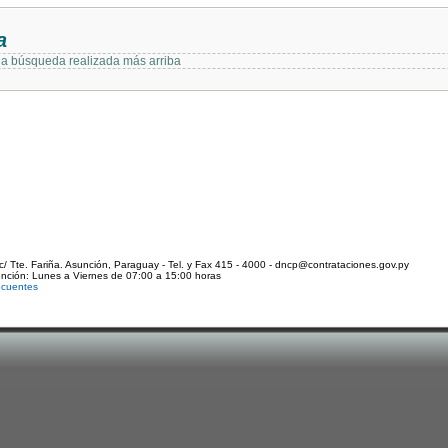
a
 la búsqueda realizada más arriba
c/ Tte. Fariña. Asunción, Paraguay - Tel. y Fax 415 - 4000 - dncp@contrataciones.gov.py
ención: Lunes a Viernes de 07:00 a 15:00 horas
ecuentes