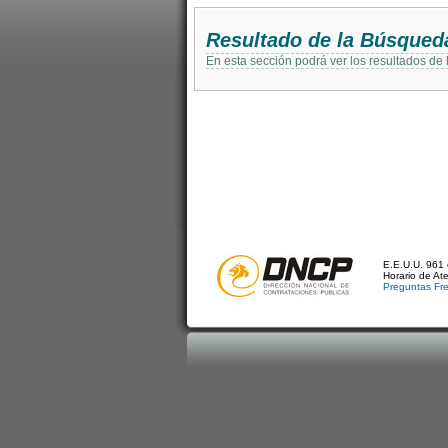
Resultado de la Búsqued
En esta sección podrá ver los resultados de
E.E.U.U. 961 
Horario de At
Preguntas Fr