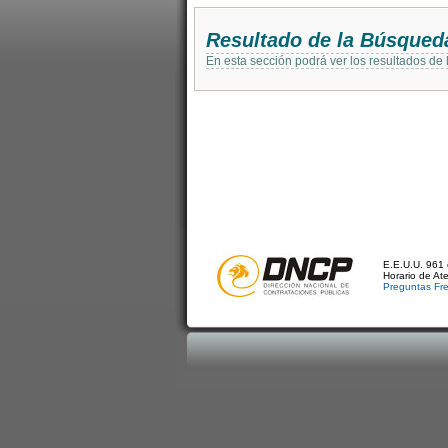
Resultado de la Búsqued
En esta sección podrá ver los resultados de
E.E.U.U. 961 
Horario de At
Preguntas Fr