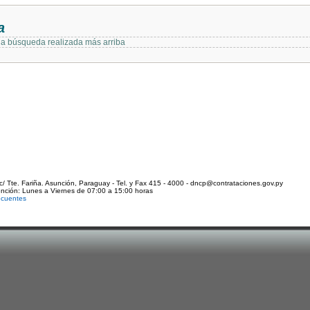
a
 la búsqueda realizada más arriba
c/ Tte. Fariña. Asunción, Paraguay - Tel. y Fax 415 - 4000 - dncp@contrataciones.gov.py
ención: Lunes a Viernes de 07:00 a 15:00 horas
ecuentes