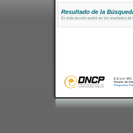
Resultado de la Búsqued
En esta sección podrá ver los resultados de
E.E.U.U. 961 
Horario de At
Preguntas Fr