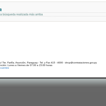
a
 la búsqueda realizada más arriba
c/ Tte. Fariña. Asunción, Paraguay - Tel. y Fax 415 - 4000 - dncp@contrataciones.gov.py
ención: Lunes a Viernes de 07:00 a 15:00 horas
ecuentes