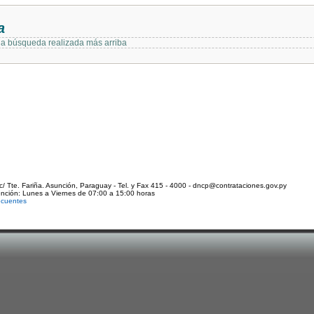
a
 la búsqueda realizada más arriba
c/ Tte. Fariña. Asunción, Paraguay - Tel. y Fax 415 - 4000 - dncp@contrataciones.gov.py
ención: Lunes a Viernes de 07:00 a 15:00 horas
ecuentes