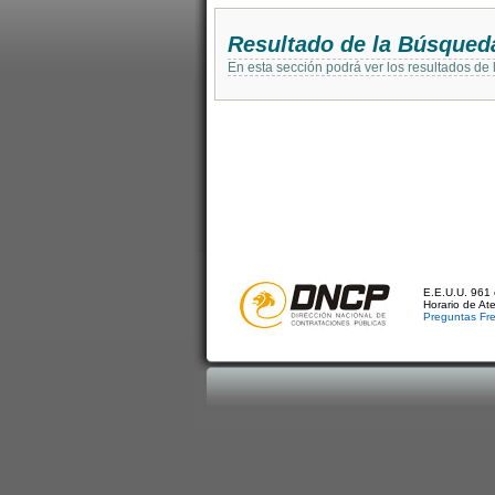
Resultado de la Búsqued
En esta sección podrá ver los resultados de
E.E.U.U. 961 
Horario de At
Preguntas Fr