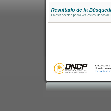
Resultado de la Búsqued
En esta sección podrá ver los resultados de
E.E.U.U. 961 
Horario de At
Preguntas Fr