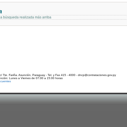
a
 la búsqueda realizada más arriba
c/ Tte. Fariña. Asunción, Paraguay - Tel. y Fax 415 - 4000 - dncp@contrataciones.gov.py
ención: Lunes a Viernes de 07:00 a 15:00 horas
ecuentes