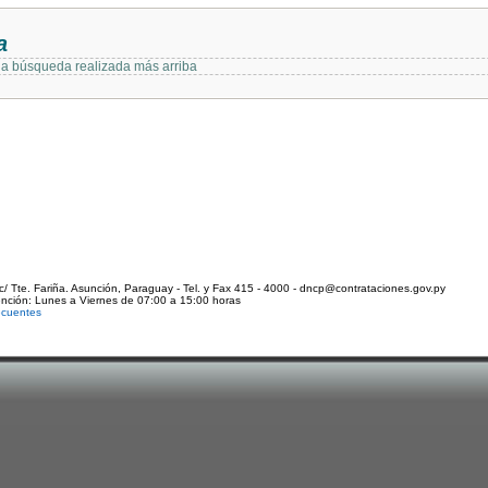
a
 la búsqueda realizada más arriba
c/ Tte. Fariña. Asunción, Paraguay - Tel. y Fax 415 - 4000 - dncp@contrataciones.gov.py
ención: Lunes a Viernes de 07:00 a 15:00 horas
ecuentes