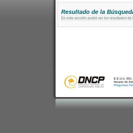
Resultado de la Búsqued
En esta sección podrá ver los resultados de
E.E.U.U. 961 
Horario de At
Preguntas Fr