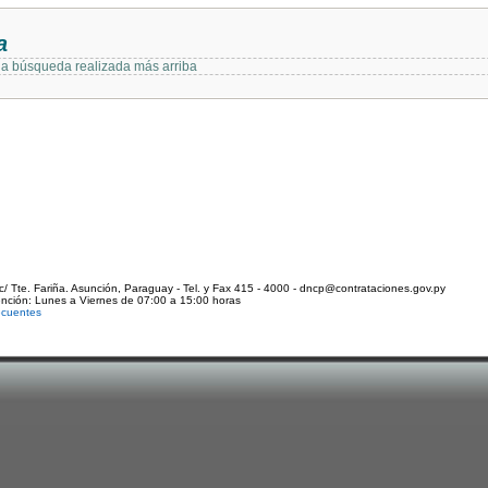
a
 la búsqueda realizada más arriba
c/ Tte. Fariña. Asunción, Paraguay - Tel. y Fax 415 - 4000 - dncp@contrataciones.gov.py
ención: Lunes a Viernes de 07:00 a 15:00 horas
ecuentes