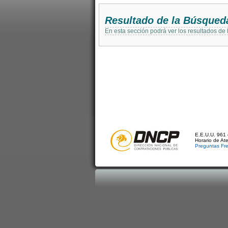
Resultado de la Búsqued
En esta sección podrá ver los resultados de
E.E.U.U. 961 
Horario de At
Preguntas Fr