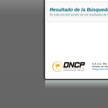
Resultado de la Búsqued
En esta sección podrá ver los resultados de
E.E.U.U. 961 
Horario de At
Preguntas Fr