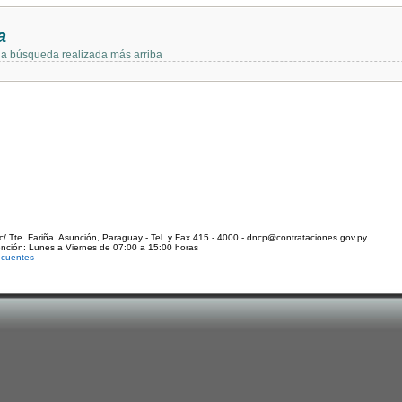
a
 la búsqueda realizada más arriba
c/ Tte. Fariña. Asunción, Paraguay - Tel. y Fax 415 - 4000 - dncp@contrataciones.gov.py
ención: Lunes a Viernes de 07:00 a 15:00 horas
ecuentes