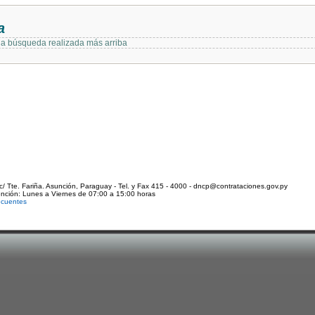
a
 la búsqueda realizada más arriba
c/ Tte. Fariña. Asunción, Paraguay - Tel. y Fax 415 - 4000 - dncp@contrataciones.gov.py
ención: Lunes a Viernes de 07:00 a 15:00 horas
ecuentes