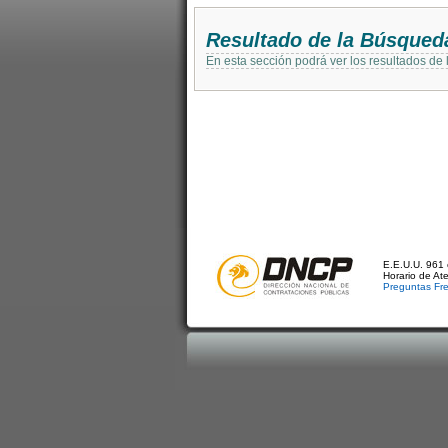
Resultado de la Búsqued
En esta sección podrá ver los resultados de
E.E.U.U. 961 
Horario de At
Preguntas Fr