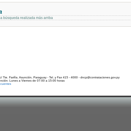
a
 la búsqueda realizada más arriba
c/ Tte. Fariña. Asunción, Paraguay - Tel. y Fax 415 - 4000 - dncp@contrataciones.gov.py
ención: Lunes a Viernes de 07:00 a 15:00 horas
ecuentes