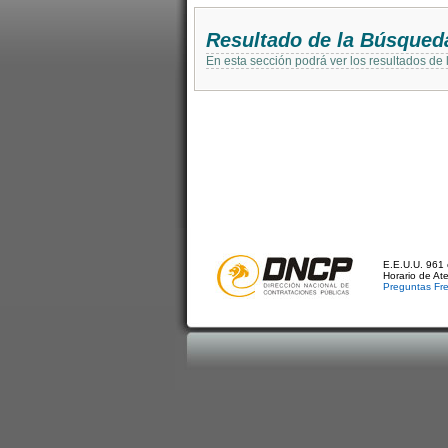
Resultado de la Búsqued
En esta sección podrá ver los resultados de
E.E.U.U. 961 
Horario de At
Preguntas Fr