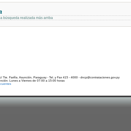
a
 la búsqueda realizada más arriba
c/ Tte. Fariña. Asunción, Paraguay - Tel. y Fax 415 - 4000 - dncp@contrataciones.gov.py
ención: Lunes a Viernes de 07:00 a 15:00 horas
ecuentes