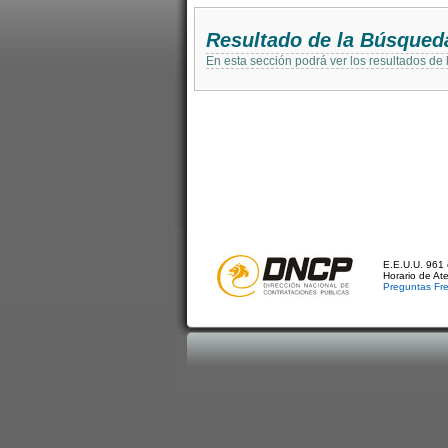
Resultado de la Búsqued
En esta sección podrá ver los resultados de
E.E.U.U. 961 
Horario de At
Preguntas Fr