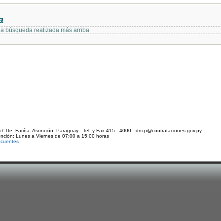
a
 la búsqueda realizada más arriba
c/ Tte. Fariña. Asunción, Paraguay - Tel. y Fax 415 - 4000 - dncp@contrataciones.gov.py
ención: Lunes a Viernes de 07:00 a 15:00 horas
ecuentes