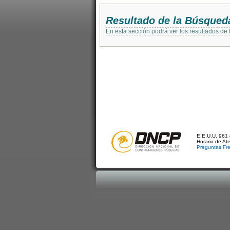
Resultado de la Búsqued
En esta sección podrá ver los resultados de
E.E.U.U. 961 
Horario de At
Preguntas Fr