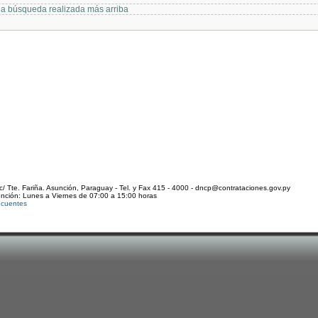
 la búsqueda realizada más arriba
c/ Tte. Fariña. Asunción, Paraguay - Tel. y Fax 415 - 4000 - dncp@contrataciones.gov.py
ención: Lunes a Viernes de 07:00 a 15:00 horas
ecuentes