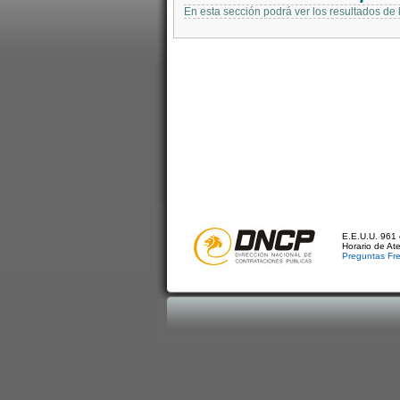
En esta sección podrá ver los resultados de
E.E.U.U. 961 
Horario de At
Preguntas Fr