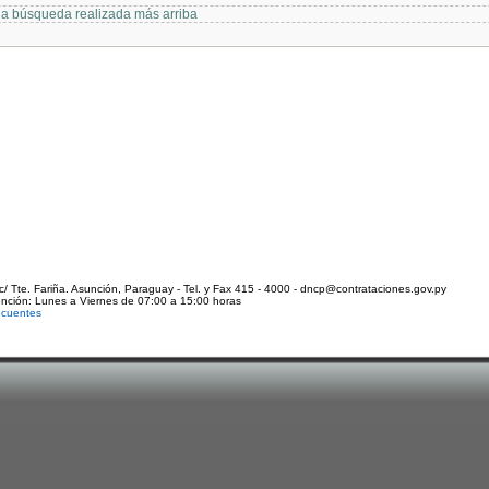
 la búsqueda realizada más arriba
c/ Tte. Fariña. Asunción, Paraguay - Tel. y Fax 415 - 4000 - dncp@contrataciones.gov.py
ención: Lunes a Viernes de 07:00 a 15:00 horas
ecuentes