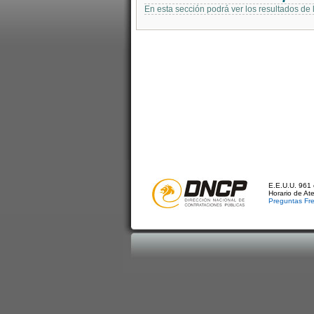
En esta sección podrá ver los resultados de
E.E.U.U. 961 
Horario de At
Preguntas Fr