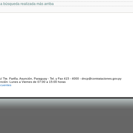
 la búsqueda realizada más arriba
c/ Tte. Fariña. Asunción, Paraguay - Tel. y Fax 415 - 4000 - dncp@contrataciones.gov.py
ención: Lunes a Viernes de 07:00 a 15:00 horas
ecuentes