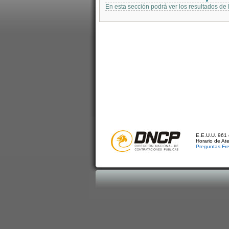
En esta sección podrá ver los resultados de
E.E.U.U. 961 
Horario de At
Preguntas Fr