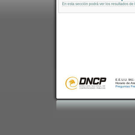
En esta sección podrá ver los resultados de
E.E.U.U. 961 
Horario de At
Preguntas Fr