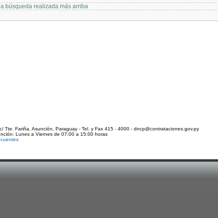
 la búsqueda realizada más arriba
c/ Tte. Fariña. Asunción, Paraguay - Tel. y Fax 415 - 4000 - dncp@contrataciones.gov.py
ención: Lunes a Viernes de 07:00 a 15:00 horas
ecuentes