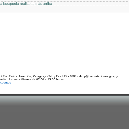
 la búsqueda realizada más arriba
c/ Tte. Fariña. Asunción, Paraguay - Tel. y Fax 415 - 4000 - dncp@contrataciones.gov.py
ención: Lunes a Viernes de 07:00 a 15:00 horas
ecuentes