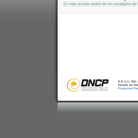
En esta sección podrá ver los resultados de
E.E.U.U. 961 
Horario de At
Preguntas Fr