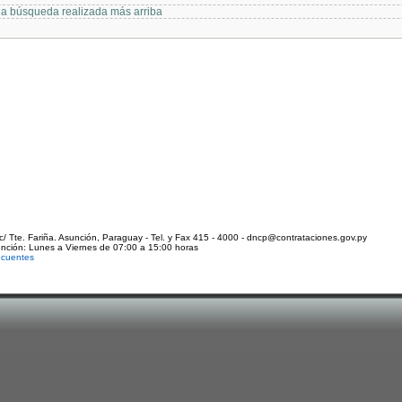
 la búsqueda realizada más arriba
c/ Tte. Fariña. Asunción, Paraguay - Tel. y Fax 415 - 4000 - dncp@contrataciones.gov.py
ención: Lunes a Viernes de 07:00 a 15:00 horas
ecuentes