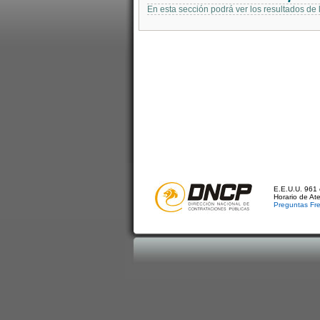
En esta sección podrá ver los resultados de
E.E.U.U. 961 
Horario de At
Preguntas Fr