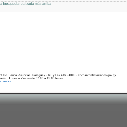
 la búsqueda realizada más arriba
c/ Tte. Fariña. Asunción, Paraguay - Tel. y Fax 415 - 4000 - dncp@contrataciones.gov.py
ención: Lunes a Viernes de 07:00 a 15:00 horas
ecuentes