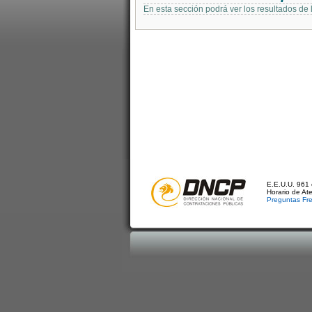
En esta sección podrá ver los resultados de
E.E.U.U. 961 
Horario de At
Preguntas Fr