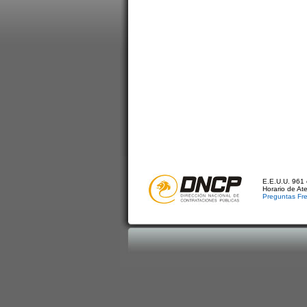
E.E.U.U. 961 
Horario de At
Preguntas Fr