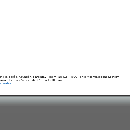
c/ Tte. Fariña. Asunción, Paraguay - Tel. y Fax 415 - 4000 - dncp@contrataciones.gov.py
ención: Lunes a Viernes de 07:00 a 15:00 horas
ecuentes