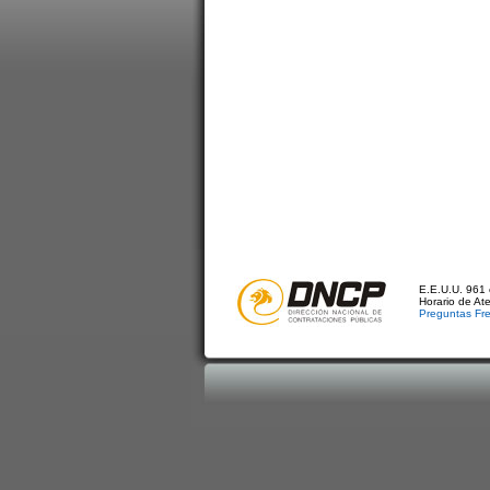
E.E.U.U. 961 
Horario de At
Preguntas Fr