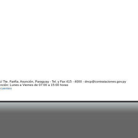
c/ Tte. Fariña. Asunción, Paraguay - Tel. y Fax 415 - 4000 - dncp@contrataciones.gov.py
ención: Lunes a Viernes de 07:00 a 15:00 horas
ecuentes