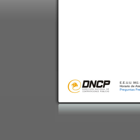
E.E.U.U. 961 
Horario de At
Preguntas Fr