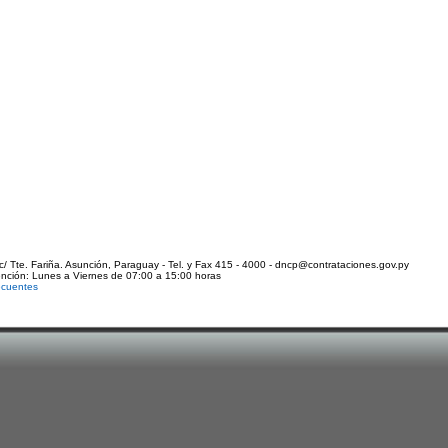
c/ Tte. Fariña. Asunción, Paraguay - Tel. y Fax 415 - 4000 - dncp@contrataciones.gov.py
ención: Lunes a Viernes de 07:00 a 15:00 horas
ecuentes