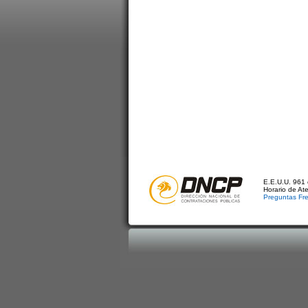
E.E.U.U. 961 
Horario de At
Preguntas Fr