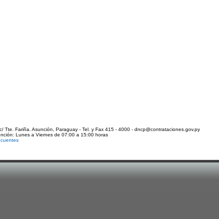
c/ Tte. Fariña. Asunción, Paraguay - Tel. y Fax 415 - 4000 - dncp@contrataciones.gov.py
ención: Lunes a Viernes de 07:00 a 15:00 horas
ecuentes