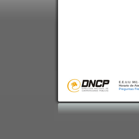
E.E.U.U. 961 
Horario de At
Preguntas Fr