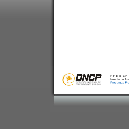
E.E.U.U. 961 
Horario de At
Preguntas Fr