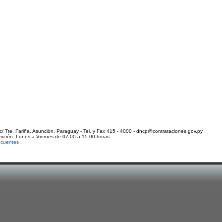
c/ Tte. Fariña. Asunción, Paraguay - Tel. y Fax 415 - 4000 - dncp@contrataciones.gov.py
ención: Lunes a Viernes de 07:00 a 15:00 horas
ecuentes