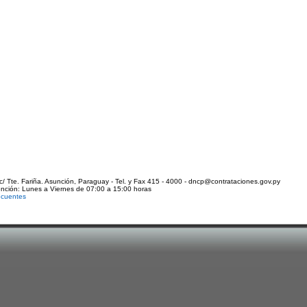
c/ Tte. Fariña. Asunción, Paraguay - Tel. y Fax 415 - 4000 - dncp@contrataciones.gov.py
ención: Lunes a Viernes de 07:00 a 15:00 horas
ecuentes