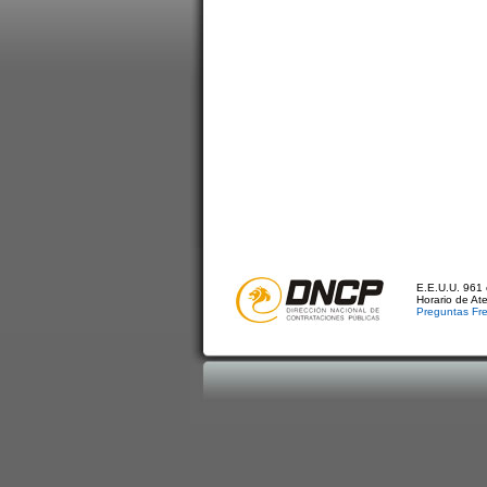
E.E.U.U. 961 
Horario de At
Preguntas Fr