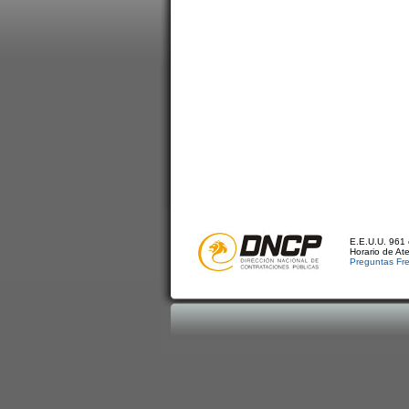
E.E.U.U. 961 
Horario de At
Preguntas Fr