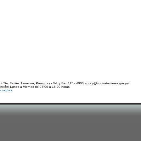
c/ Tte. Fariña. Asunción, Paraguay - Tel. y Fax 415 - 4000 - dncp@contrataciones.gov.py
ención: Lunes a Viernes de 07:00 a 15:00 horas
ecuentes