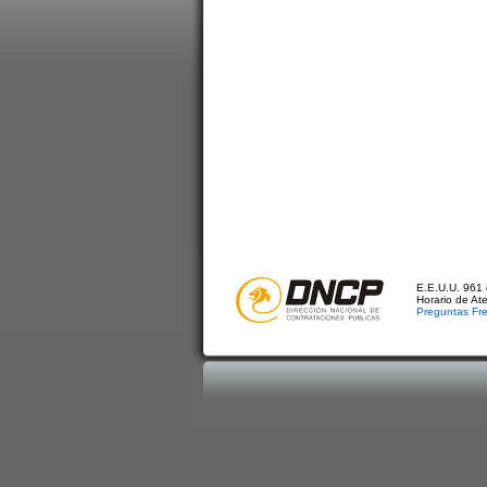
E.E.U.U. 961 
Horario de At
Preguntas Fr