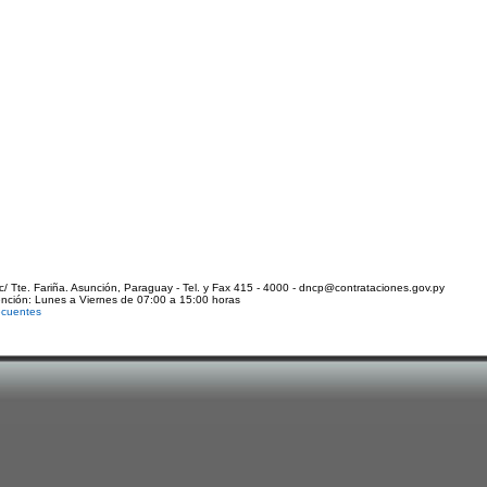
c/ Tte. Fariña. Asunción, Paraguay - Tel. y Fax 415 - 4000 - dncp@contrataciones.gov.py
ención: Lunes a Viernes de 07:00 a 15:00 horas
ecuentes