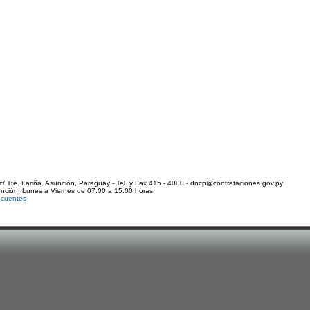
c/ Tte. Fariña. Asunción, Paraguay - Tel. y Fax 415 - 4000 - dncp@contrataciones.gov.py
ención: Lunes a Viernes de 07:00 a 15:00 horas
ecuentes