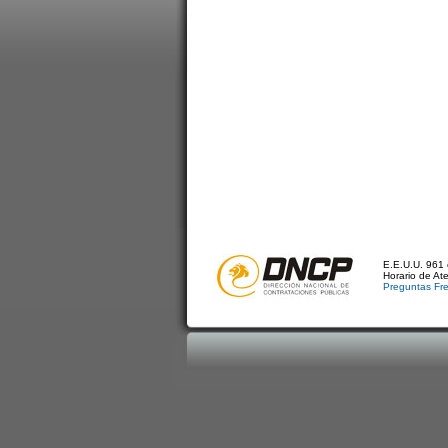
E.E.U.U. 961 
Horario de At
Preguntas Fr