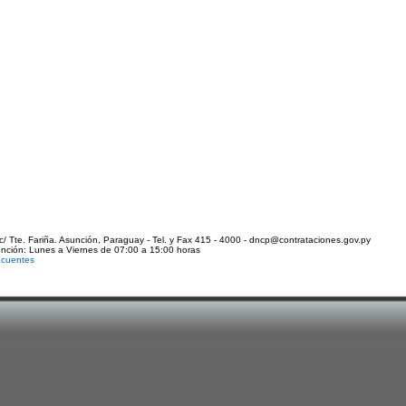
c/ Tte. Fariña. Asunción, Paraguay - Tel. y Fax 415 - 4000 - dncp@contrataciones.gov.py
ención: Lunes a Viernes de 07:00 a 15:00 horas
ecuentes