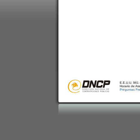
E.E.U.U. 961 
Horario de At
Preguntas Fr