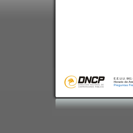
E.E.U.U. 961 
Horario de At
Preguntas Fr