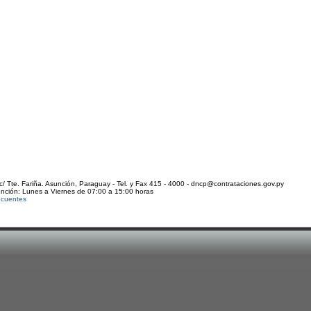
c/ Tte. Fariña. Asunción, Paraguay - Tel. y Fax 415 - 4000 - dncp@contrataciones.gov.py
ención: Lunes a Viernes de 07:00 a 15:00 horas
ecuentes