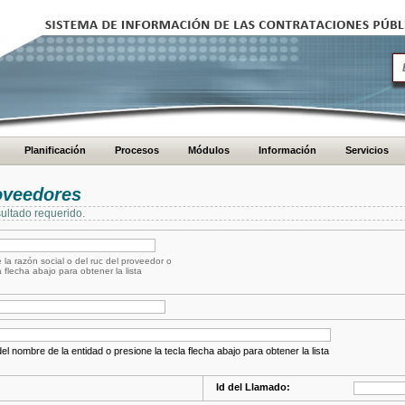
Planificación
Procesos
Módulos
Información
Servicios
oveedores
ultado requerido.
 la razón social o del ruc del proveedor o
a flecha abajo para obtener la lista
el nombre de la entidad o presione la tecla flecha abajo para obtener la lista
Id del Llamado: