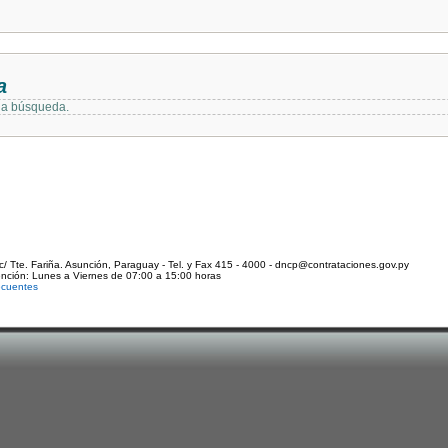
a
 la búsqueda.
c/ Tte. Fariña. Asunción, Paraguay - Tel. y Fax 415 - 4000 - dncp@contrataciones.gov.py
ención: Lunes a Viernes de 07:00 a 15:00 horas
ecuentes