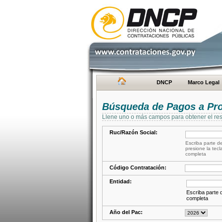
DNCP
Marco Legal
Búsqueda de Pagos a Pr
Llene uno o más campos para obtener el res
Ruc/Razón Social:
Escriba parte de
presione la tecl
completa
Código Contratación:
Entidad:
Escriba parte d
completa
Año del Pac: