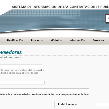
Planificación
Procesos
Módulos
Información
Servicios
oveedores
ultado requerido.
 la razón social o del ruc del proveedor o
a flecha abajo para obtener la lista
el nombre de la entidad o presione la tecla flecha abajo para obtener la lista
Id del Llamado: