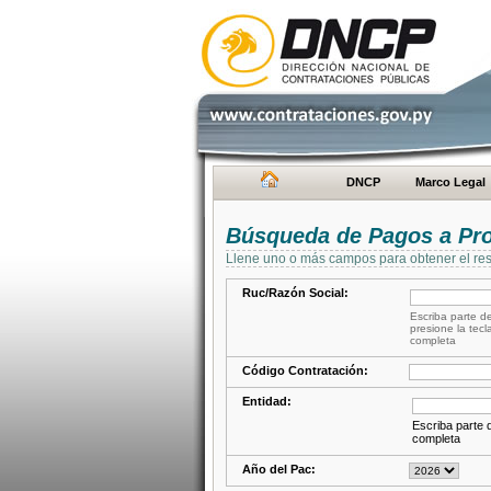
DNCP
Marco Legal
Búsqueda de Pagos a Pr
Llene uno o más campos para obtener el res
Ruc/Razón Social:
Escriba parte de
presione la tecl
completa
Código Contratación:
Entidad:
Escriba parte d
completa
Año del Pac: