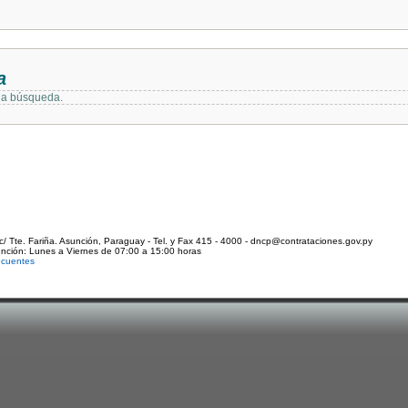
a
 la búsqueda.
c/ Tte. Fariña. Asunción, Paraguay - Tel. y Fax 415 - 4000 - dncp@contrataciones.gov.py
ención: Lunes a Viernes de 07:00 a 15:00 horas
ecuentes