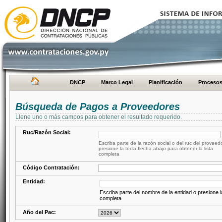
DNCP
Marco Legal
Planificación
Proceso
Búsqueda de Pagos a Proveedores
Llene uno o más campos para obtener el resultado requerido.
Ruc/Razón Social:
Escriba parte de la razón social o del ruc del proveed
presione la tecla flecha abajo para obtener la lista
completa
Código Contratación:
Entidad:
Escriba parte del nombre de la entidad o presione la
completa
Año del Pac: