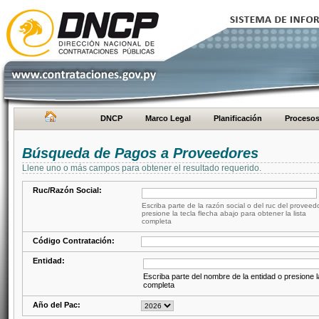
DNCP
Marco Legal
Planificación
Proceso
Búsqueda de Pagos a Proveedores
Llene uno o más campos para obtener el resultado requerido.
Ruc/Razón Social:
Escriba parte de la razón social o del ruc del proveed
presione la tecla flecha abajo para obtener la lista
completa
Código Contratación:
Entidad:
Escriba parte del nombre de la entidad o presione la
completa
Año del Pac: