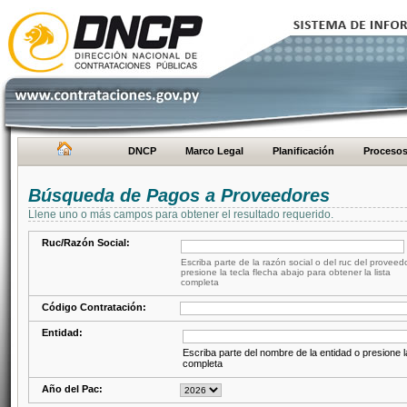
DNCP
Marco Legal
Planificación
Proceso
Búsqueda de Pagos a Proveedores
Llene uno o más campos para obtener el resultado requerido.
Ruc/Razón Social:
Escriba parte de la razón social o del ruc del proveed
presione la tecla flecha abajo para obtener la lista
completa
Código Contratación:
Entidad:
Escriba parte del nombre de la entidad o presione la
completa
Año del Pac: