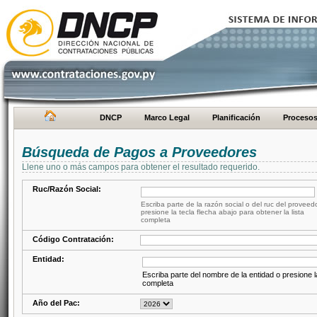
DNCP
Marco Legal
Planificación
Proceso
Búsqueda de Pagos a Proveedores
Llene uno o más campos para obtener el resultado requerido.
Ruc/Razón Social:
Escriba parte de la razón social o del ruc del proveed
presione la tecla flecha abajo para obtener la lista
completa
Código Contratación:
Entidad:
Escriba parte del nombre de la entidad o presione la
completa
Año del Pac: